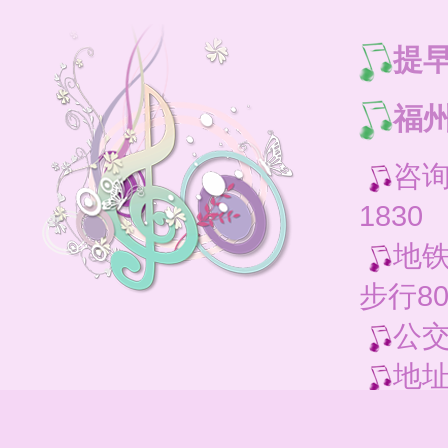
提
福州
咨询电
1830
地铁
步行8
公交
地址
打